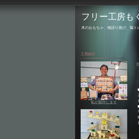
フリー工房も
木のおもちゃ、物語り遊び、脳ト
工房紹介
H
私が製作します