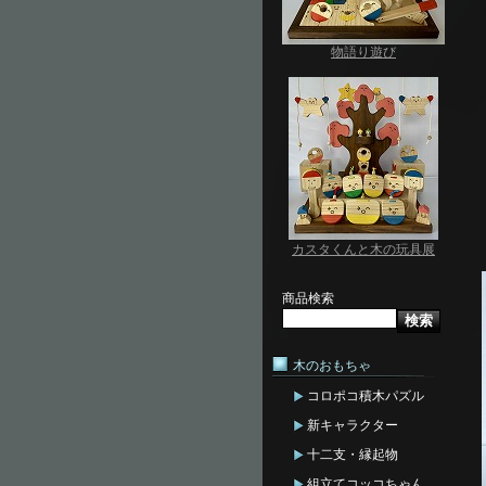
物語り遊び
カスタくんと木の玩具展
商品検索
木のおもちゃ
コロポコ積木パズル
新キャラクター
十二支・縁起物
組立てコッコちゃん