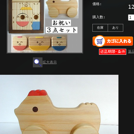
価格:
1
購入数:
在庫
あり
返
拡大表示