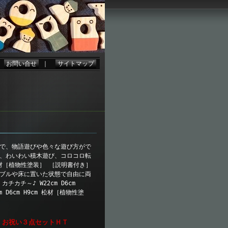
｜
お問い合せ
｜
サイトマップ
ので、物語遊びや色々な遊び方がで
で、わいわい積木遊び、コロコロ転
 松材［植物性塗装］ ［説明書付き］
ーブルや床に置いた状態で自由に両
チ～♪ W22cm D6cm
D6cm H9cm 松材［植物性塗
、お祝い３点セットＨＴ