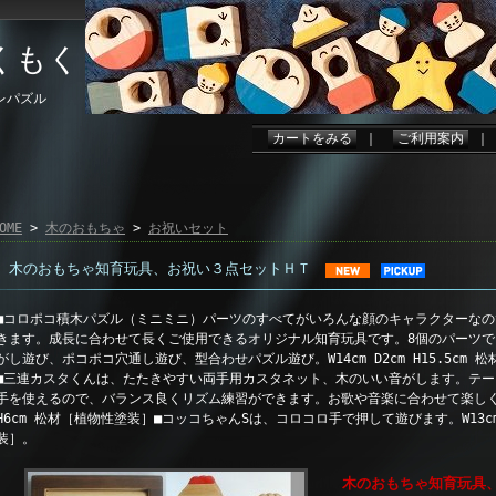
くもく
レパズル
カートをみる
｜
ご利用案内
OME
>
木のおもちゃ
>
お祝いセット
木のおもちゃ知育玩具、お祝い３点セットＨＴ
■コロポコ積木パズル（ミニミニ）パーツのすべてがいろんな顔のキャラクターな
きます。成長に合わせて長くご使用できるオリジナル知育玩具です。8個のパーツ
がし遊び、ポコポコ穴通し遊び、型合わせパズル遊び。W14cm D2cm H15.5cm
■三連カスタくんは、たたきやすい両手用カスタネット、木のいい音がします。テ
手を使えるので、バランス良くリズム練習ができます。お歌や音楽に合わせて楽しくカチカ
H6cm 松材［植物性塗装］■コッコちゃんSは、コロコロ手で押して遊びます。W13cm 
装］。
木のおもちゃ知育玩具