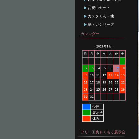
お祝いセット
カスタくん・他
脳トレシリーズ
カレンダー
＜
2026年8月
＞
日
月
火
水
木
金
土
1
2
3
4
5
6
7
8
9
10
11
12
13
14
15
16
17
18
19
20
21
22
23
24
25
26
27
28
29
30
31
今日
展示会
休み
フリー工房もくもく展示会