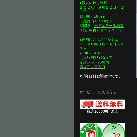
▼職人の技と味展
２０２６年９
月１２日
～２
３日
10:0
0～19:00
（最終日18:00終了）
福岡県
木の葉モール橋本
１階 中央～さくらコート
▼福岡にこにこマルシェ
２０２６年９
月２４日
～２
７日
9:3
0～19:00
（最終日18:00終了）
イオンモール福岡
西入口～東入口
▼以降は日程調整中です。
サービス・お支払方法
税込10,000円以上